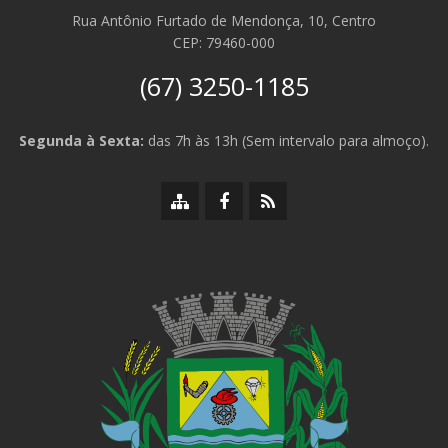
Rua Antônio Furtado de Mendonça, 10, Centro
CEP: 79460-000
(67) 3250-1185
Segunda à Sexta:
das 7h às 13h (Sem intervalo para almoço).
Mapa
Facebook
RSS
do
da
da
site
Prefeitura
Prefeitura