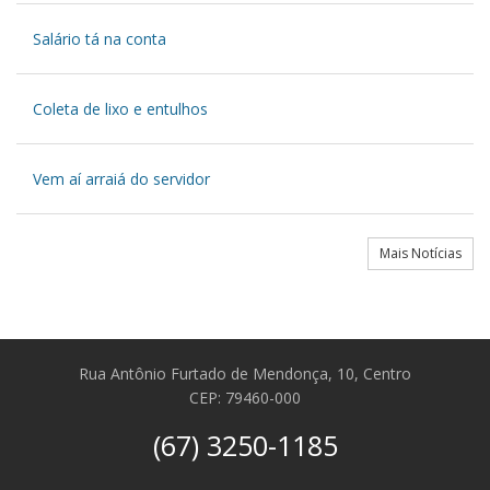
Salário tá na conta
Coleta de lixo e entulhos
Vem aí arraiá do servidor
Mais Notícias
Rua Antônio Furtado de Mendonça, 10, Centro
CEP: 79460-000
(67) 3250-1185