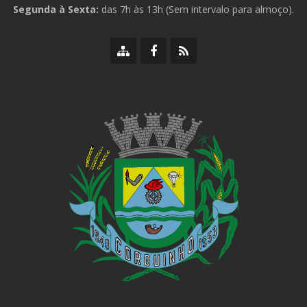
Segunda à Sexta:
das 7h às 13h (Sem intervalo para almoço).
Mapa
Facebook
RSS
do
da
da
site
Prefeitura
Prefeitura