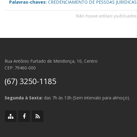
Palavras-chaves:
CREDENCIAMENTO DE PESSOAS JURÍDICAS
Não houve editais publicados
Rua Antônio Furtado de Mendonça, 10, Centro
CEP: 79460-000
(67) 3250-1185
Segunda à Sexta:
das 7h às 13h (Sem intervalo para almoço).
Mapa
Facebook
RSS
do
da
da
site
Prefeitura
Prefeitura