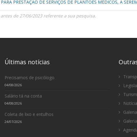
 PARA PRESTAÇÃO DE SERVIÇOS DE PLANTÕES MÉDICOS, A SERE
 antes de 27/06/2023 referente a sua pesquisa.
Últimas notícias
Outra
Transp
Precisamos de psicólogo
04/08/2026
Legisl
Turis
Salário tá na conta
Notíci
04/08/2026
Galeria
Coleta de lixo e entulhos
Galeria
24/07/2026
Agenda