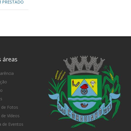
M PRESTADO
s áreas
arência
ação
mo
as
 de Fotos
 de Vídeos
 de Eventos