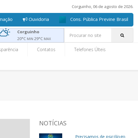
Corguinho, 06 de agosto de 2026.
rmação
Ouvidoria
Cons. Pública Previne Brasil
Pe
Corguinho
20
°C
29
°C
MIN
MAX
sparência
Contatos
Telefones Últeis
NOTÍCIAS
Precisamos de psicólogo