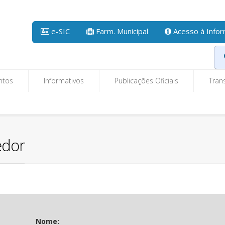
e-SIC
Farm. Municipal
Acesso à Info
ntos
Informativos
Publicações Oficiais
Tran
edor
Nome: