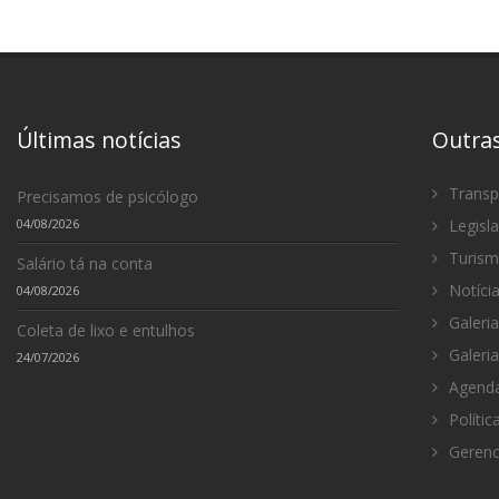
Últimas notícias
Outra
Transp
Precisamos de psicólogo
04/08/2026
Legisl
Turis
Salário tá na conta
Notíci
04/08/2026
Galeria
Coleta de lixo e entulhos
Galeria
24/07/2026
Agenda
Polític
Gerenc