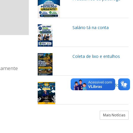
Salário tá na conta
Coleta de lixo e entulhos
idamente
Vem aí arraiá do servidor
Mais Notícias