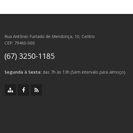
Rua Antônio Furtado de Mendonça, 10, Centro
CEP: 79460-000
(67) 3250-1185
Segunda à Sexta:
das 7h às 13h (Sem intervalo para almoço).
Mapa
Facebook
RSS
do
da
da
site
Prefeitura
Prefeitura