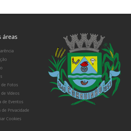
s áreas
arência
ação
mo
as
 de Fotos
 de Vídeos
 de Eventos
a de Privacidade
iar Cookies