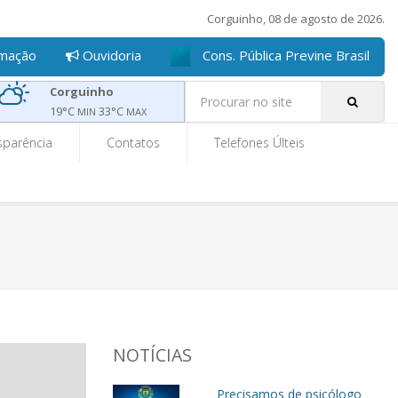
Corguinho, 08 de agosto de 2026.
rmação
Ouvidoria
Cons. Pública Previne Brasil
Pe
Corguinho
19
°C
33
°C
MIN
MAX
sparência
Contatos
Telefones Últeis
NOTÍCIAS
Precisamos de psicólogo