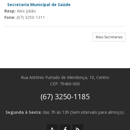
Secretaria Municipal de Saúde
Resp:
Alex Julião
Fone:
(67) 3250-1311
Mais Secretarias
Rua Antônio Furtado de Mendonça, 10, Centro
CEP: 79460-000
(67) 3250-1185
Segunda à Sexta:
das 7h às 13h (Sem intervalo para almoço).
Mapa
Facebook
RSS