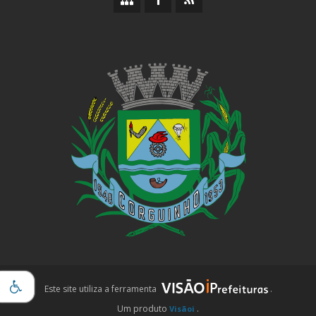
do
da
da
site
Prefeitura
Prefeitura
iPrefeituras
Este site utiliza a ferramenta
.
Um produto
.
Visãoi