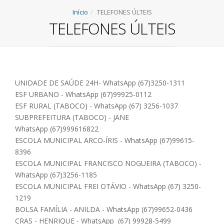
Início
TELEFONES ÚLTEIS
TELEFONES ÚLTEIS
UNIDADE DE SAÚDE 24H-
W
hatsApp
(67)3250-1311
ESF URBANO -
W
hatsApp (67)99925-0112
ESF RURAL (TABOCO) -
W
hatsApp (67)
3256-1037
SUBPREFEITURA (TABOCO) - JANE
WhatsApp
(67)999616822
ESCOLA MUNICIPAL ARCO-ÍRIS -
WhatsApp
(67)99615-
8396
ESCOLA MUNICIPAL FRANCISCO NOGUEIRA (TABOCO) -
WhatsApp (67)3256-1185
ESCOLA MUNICIPAL FREI OTÁVIO -
W
hatsApp
(67) 3250-
1219
BOLSA FAMÍLIA - ANILDA -
WhatsApp
(67)99652-0436
CRAS - HENRIQUE -
WhatsApp
(67) 99928-5499