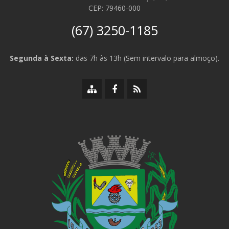
CEP: 79460-000
(67) 3250-1185
Segunda à Sexta:
das 7h às 13h (Sem intervalo para almoço).
Mapa
Facebook
RSS
do
da
da
site
Prefeitura
Prefeitura